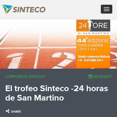
EN - English (UK)
Toggle
FR - Français
navigat
DE - Deutsch
ES - Español
×
PT - Português (PT)
RU - Русский
PL - Język polski
ZH - 汉语
JA - 日本語
TR - Türkçe
AE - اللغة العربية
CORPORATE SINTECO
05/10/2017
El trofeo Sinteco -24 horas
de San Martino
SHARE