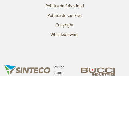
Política de Privacidad
Política de Cookies
Copyright
Whistleblowing
es una
marca
© SINTECO a Bucci Automations S.p.A. Division | Z. I. Villanova - 32013 Longarone
(BL) | P.IVA 00082790395 | Cod. dest. A4707H7 | T. +39.0437.772146 -
F. +39.0437.573411 - E.
sinteco.it@bucci-industries.com