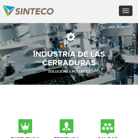
EN - English (UK)
Toggle
FR - Français
navigat
DE - Deutsch
ES - Español
×
PT - Português (PT)
RU - Русский
PL - Język polski
INDUSTRIA DE LAS
ZH - 汉语
JA - 日本語
CERRADURAS
TR - Türkçe
SOLUCIONES POTENTES
AE - اللغة العربية