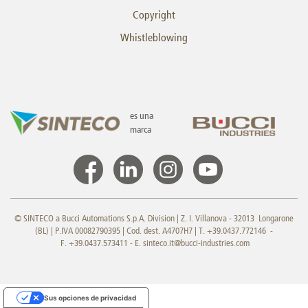
Copyright
Whistleblowing
es una
marca
© SINTECO a Bucci Automations S.p.A. Division | Z. I. Villanova - 32013 Longarone
(BL) | P.IVA 00082790395 | Cod. dest. A4707H7 | T. +39.0437.772146 -
F. +39.0437.573411 - E.
sinteco.it@bucci-industries.com
Sus opciones de privacidad