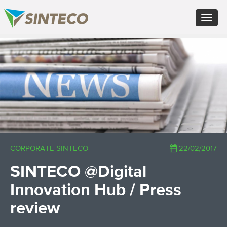
EN - English (UK)
Toggle
FR - Français
navigat
DE - Deutsch
ES - Español
×
PT - Português (PT)
RU - Русский
PL - Język polski
ZH - 汉语
JA - 日本語
TR - Türkçe
AE - اللغة العربية
CORPORATE SINTECO
22/02/2017
SINTECO @Digital
Innovation Hub / Press
review