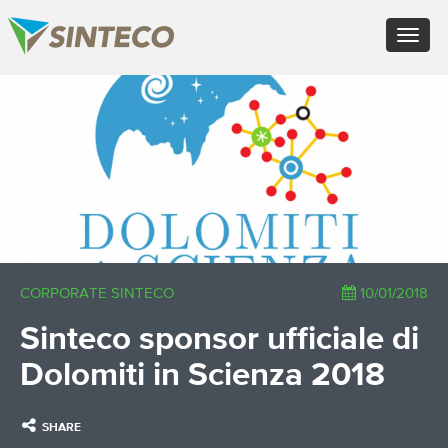
EN - English (UK)
Toggle
FR - Français
navigat
DE - Deutsch
ES - Español
×
PT - Português (PT)
RU - Русский
PL - Język polski
ZH - 汉语
JA - 日本語
TR - Türkçe
AE - اللغة العربية
CORPORATE SINTECO
10/01/2018
Sinteco sponsor ufficiale di
Dolomiti in Scienza 2018
SHARE