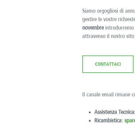
Siamo orgogliosi di annu
gestire le vostre richies
novembre
introdurremo u
attravenso il nostro sit
CONTATTACI
Il canale email rimane c
Assistenza Tecnica
Ricambistica
:
spar