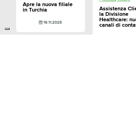
Corporate Sinteco
Apre la nuova filiale
Assistenza Cli
in Turchia
la Divisione
Healthcare: nu
19.11.2025
canali di conta
27.03.20
INDUSTRIAL
MEDTECH
Automotive
Service
Consumer
Solutions
Locks Industries
Products
Electrical