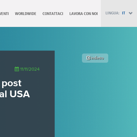
PT - Português (PT)
RU - Русский
LINGUA:
IT
VENTI
WORLDWIDE
CONTATTACI
LAVORA CON NOI
PL - Język polski
ZH - 汉语
JA - 日本語
TR - Türkçe
AE - اللغة العربية
indietro
11/11/2024
 post
ial USA