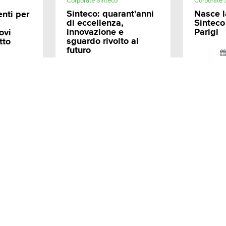
Corporate Sinteco
Corporate 
Sinteco: quarant'anni
Nasce l
enti per
di eccellenza,
Sinteco
innovazione e
Parigi
ovi
sguardo rivolto al
tto
futuro
25
03.09.2024
HEALTHCARE
Solutions
Unit Dose - Calypso Series
Unit Dose - Pegasus
Athena System