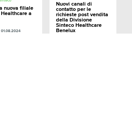
Sinteco
Nuovi canali di
a nuova filiale
contatto per le
 Healthcare a
richieste post vendita
della Divisione
Sinteco Healthcare
Benelux
01.08.2024
05.07.2024
SINTECOROBOTICS.COM
Mappa del sito
Privacy Policy
Cookie Policy
Copyright