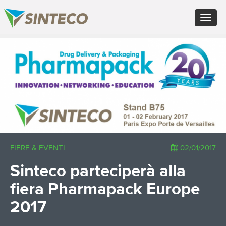
EN - English (UK)
Toggle
FR - Français
navigat
DE - Deutsch
ES - Español
×
PT - Português (PT)
RU - Русский
PL - Język polski
ZH - 汉语
JA - 日本語
TR - Türkçe
AE - اللغة العربية
FIERE & EVENTI
02/01/2017
Sinteco parteciperà alla
fiera Pharmapack Europe
2017