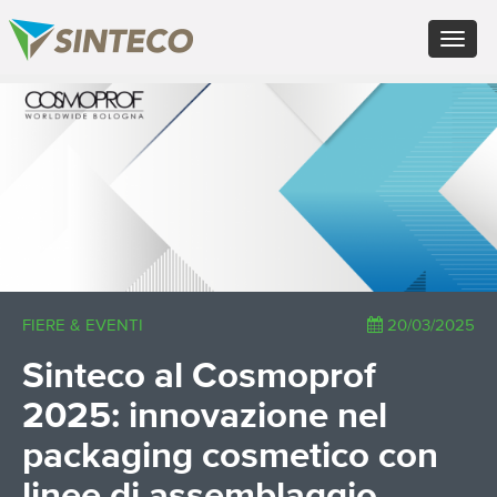
EN - English (UK)
Toggle
FR - Français
navigat
DE - Deutsch
ES - Español
×
PT - Português (PT)
RU - Русский
PL - Język polski
ZH - 汉语
JA - 日本語
TR - Türkçe
AE - اللغة العربية
FIERE & EVENTI
20/03/2025
Sinteco al Cosmoprof
2025: innovazione nel
packaging cosmetico con
linee di assemblaggio