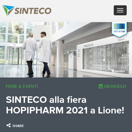
EN - English (UK)
Toggle
FR - Français
navigat
DE - Deutsch
ES - Español
×
PT - Português (PT)
RU - Русский
PL - Język polski
ZH - 汉语
JA - 日本語
TR - Türkçe
AE - اللغة العربية
FIERE & EVENTI
08/04/2021
SINTECO alla fiera
HOPIPHARM 2021 a Lione!
SHARE