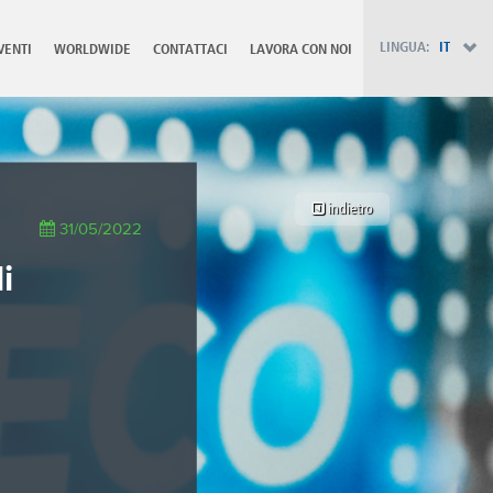
PT - Português (PT)
RU - Русский
LINGUA:
IT
VENTI
WORLDWIDE
CONTATTACI
LAVORA CON NOI
PL - Język polski
ZH - 汉语
JA - 日本語
TR - Türkçe
AE - اللغة العربية
indietro
31/05/2022
i