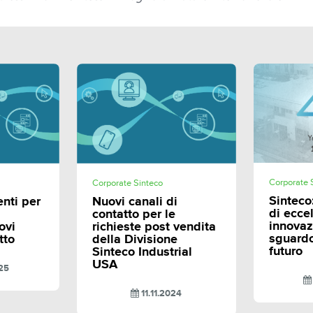
E
SHARE
Corporate 
Corporate Sinteco
Sinteco
enti per
Nuovi canali di
di ecce
contatto per le
innovaz
ovi
richieste post vendita
sguardo
tto
della Divisione
futuro
Sinteco Industrial
USA
25
11.11.2024