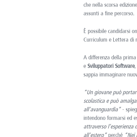
che nella scorsa edizion
assunti a fine percorso.
È possibile candidarsi on
Curriculum e Lettera di 
A differenza della prima
e
Sviluppatori Software
,
sappia immaginare nuove 
“Un giovane può portare
scolastica e può amalga
all’avanguardia”
- spie
intendono formarsi ed es
attraverso l’esperienza 
all’estero”
perché
“Nei 