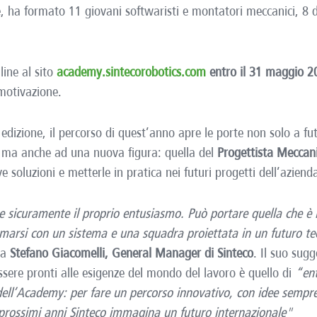
e, ha formato 11 giovani softwaristi e montatori meccanici, 8 d
line al sito
academy.sintecorobotics.com
entro il 31 maggio 2
motivazione.
 edizione, il percorso di quest’anno apre le porte non solo a fu
 ma anche ad una nuova figura: quella del
Progettista Meccan
soluzioni e metterle in pratica nei futuri progetti dell’aziend
 sicuramente il proprio entusiasmo. Può portare quella che è 
marsi con un sistema e una squadra proiettata in un futuro te
ga
Stefano Giacomelli, General Manager di Sinteco
. Il suo sug
sere pronti alle esigenze del mondo del lavoro è quello di
“ent
dell’Academy: per fare un percorso innovativo, con idee sempre
prossimi anni Sinteco immagina un futuro internazionale"