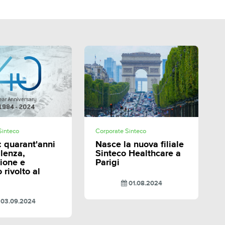
SHARE
SHARE
Sinteco
Corporate Sinteco
: quarant'anni
Nasce la nuova filiale
llenza,
Sinteco Healthcare a
ione e
Parigi
 rivolto al
01.08.2024
03.09.2024