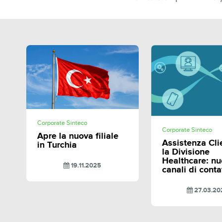
SHARE
Corporate Sinteco
SHAR
Corporate Sinteco
Apre la nuova filiale
Assistenza Cli
in Turchia
la Divisione
Healthcare: nu
19.11.2025
canali di conta
27.03.20