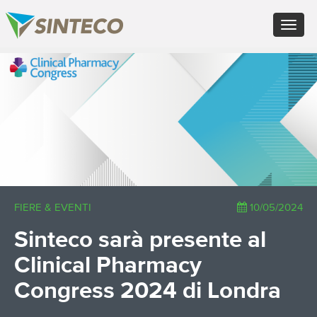
EN - English (UK)
Toggle
FR - Français
navigat
DE - Deutsch
ES - Español
×
PT - Português (PT)
RU - Русский
PL - Język polski
ZH - 汉语
JA - 日本語
TR - Türkçe
AE - اللغة العربية
FIERE & EVENTI
10/05/2024
Sinteco sarà presente al
Clinical Pharmacy
Congress 2024 di Londra