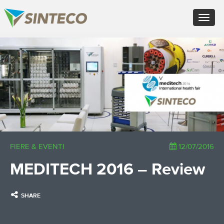
EN - English (UK)
Toggle
FR - Français
navigat
DE - Deutsch
ES - Español
×
PT - Português (PT)
RU - Русский
PL - Język polski
ZH - 汉语
JA - 日本語
TR - Türkçe
AE - اللغة العربية
FIERE & EVENTI
12/07/2016
MEDITECH 2016 – Review
SHARE