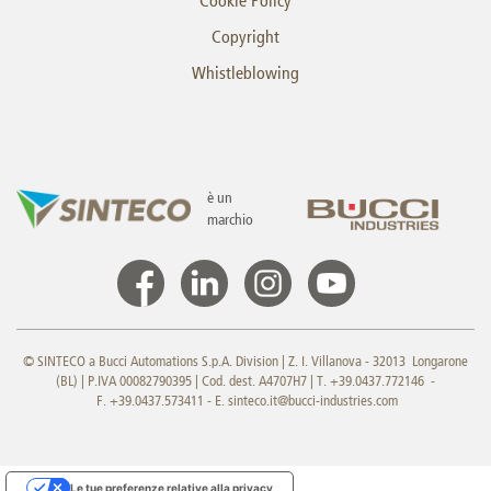
Cookie Policy
Copyright
Whistleblowing
è un
marchio
© SINTECO a Bucci Automations S.p.A. Division | Z. I. Villanova - 32013 Longarone
(BL) | P.IVA 00082790395 | Cod. dest. A4707H7 | T. +39.0437.772146 -
F. +39.0437.573411 - E.
sinteco.it@bucci-industries.com
Le tue preferenze relative alla privacy