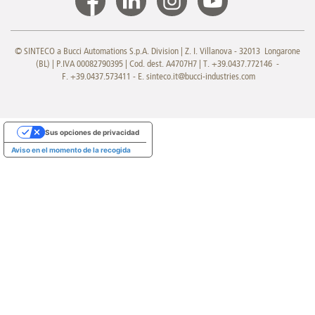
© SINTECO a Bucci Automations S.p.A. Division | Z. I. Villanova - 32013 Longarone
(BL) | P.IVA 00082790395 | Cod. dest. A4707H7 | T. +39.0437.772146 -
F. +39.0437.573411 - E.
sinteco.it@bucci-industries.com
Sus opciones de privacidad
Aviso en el momento de la recogida