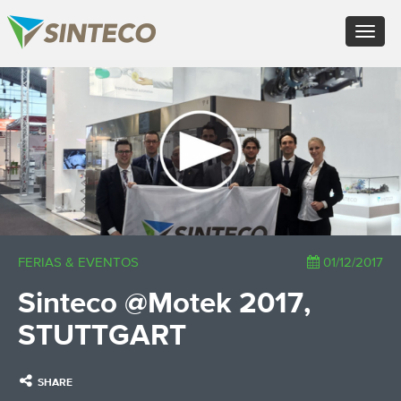
EN - English (UK)
Toggle
FR - Français
navigat
DE - Deutsch
ES - Español
×
PT - Português (PT)
RU - Русский
PL - Język polski
ZH - 汉语
JA - 日本語
TR - Türkçe
AE - اللغة العربية
FERIAS & EVENTOS
01/12/2017
Sinteco @Motek 2017,
STUTTGART
SHARE