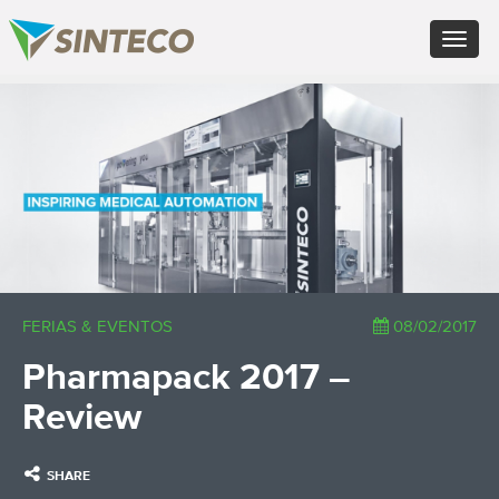
EN - English (UK)
Toggle
FR - Français
navigat
DE - Deutsch
ES - Español
×
PT - Português (PT)
RU - Русский
PL - Język polski
ZH - 汉语
JA - 日本語
TR - Türkçe
AE - اللغة العربية
FERIAS & EVENTOS
08/02/2017
Pharmapack 2017 –
Review
SHARE