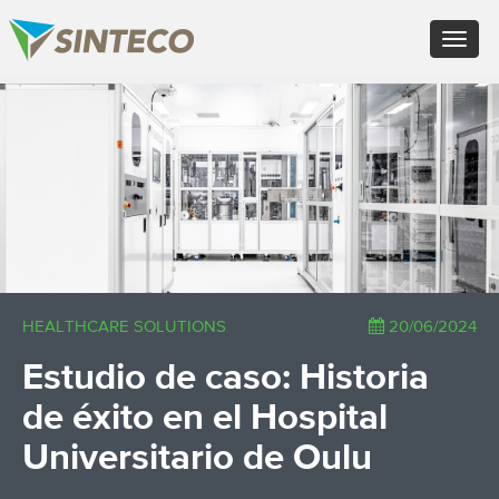
EN - English (UK)
Toggle
FR - Français
navigat
DE - Deutsch
ES - Español
×
PT - Português (PT)
RU - Русский
PL - Język polski
ZH - 汉语
JA - 日本語
TR - Türkçe
AE - اللغة العربية
HEALTHCARE SOLUTIONS
20/06/2024
Estudio de caso: Historia
de éxito en el Hospital
Universitario de Oulu