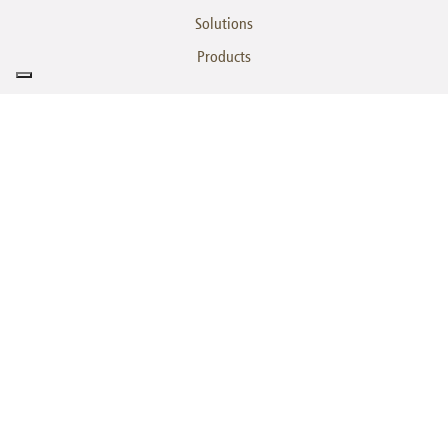
Solutions
Products
HEALTHCARE
Solutions
Unit Dose - Calypso Series
Unit Dose - Pegasus
Athena System
SINTECOROBOTICS.COM
Mapa de la página
Política de Privacidad
Política de Cookies
Copyright