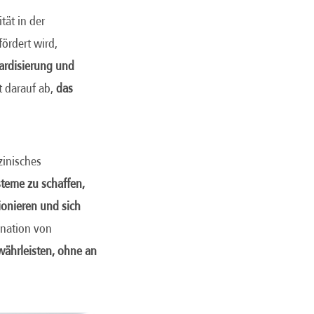
tät in der
ördert wird,
ardisierung und
t darauf ab,
das
zinisches
steme zu schaffen,
ionieren und sich
ination von
ewährleisten, ohne an