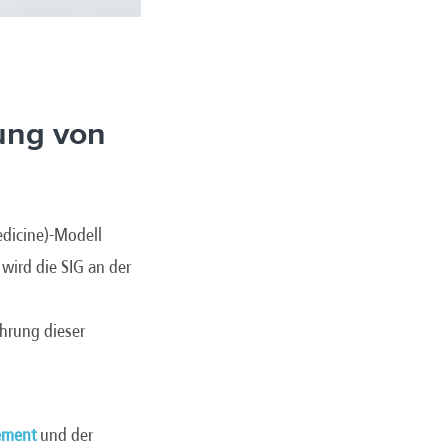
rung von
edicine)-Modell
 wird die SIG an der
ührung dieser
ement
und der