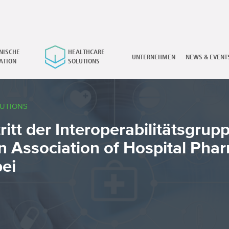
NISCHE
HEALTHCARE
×
UNTERNEHMEN
NEWS & EVENT
ATION
SOLUTIONS
UTIONS
ritt der Interoperabilitätsgrup
 Association of Hospital Phar
ei