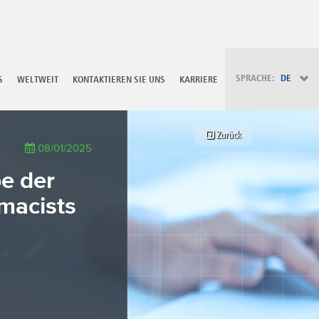
PT - Português (PT)
RU - Русский
PL - Język polski
ZH - 汉语
JA - 日本語
SPRACHE:
DE
S
WELTWEIT
KONTAKTIEREN SIE UNS
KARRIERE
TR - Türkçe
AE - اللغة العربية
Zurück
08/01/2025
pe der
macists