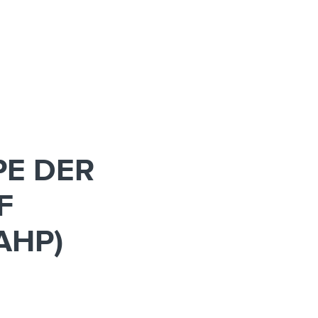
PE DER
F
AHP)