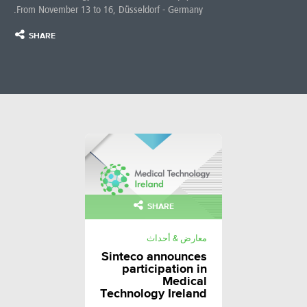
From November 13 to 16, Düsseldorf - Germany.
SHARE
SHARE
معارض & أحداث
Sinteco announces
participation in
Medical
Technology Ireland