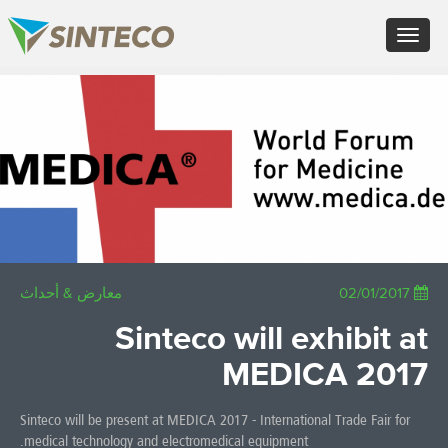
FR - Français
Toggle
DE - Deutsch
navigation
ES - Español
PT - Português (PT)
×
RU - Русский
PL - Język polski
JA - 日本語
ZH - 汉语
TR - Türkçe
AE - اللغة العربية
معارض & أحداث
02/01/2017
Sinteco will exhibit at
MEDICA 2017
Sinteco will be present at MEDICA 2017 - International Trade Fair for
medical technology and electromedical equipment.