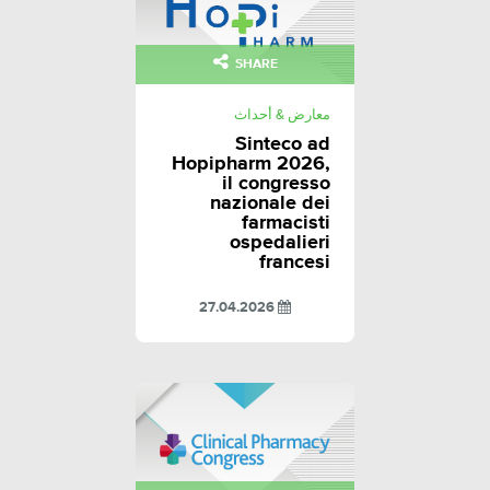
SHARE
معارض & أحداث
Sinteco ad
Hopipharm 2026,
il congresso
nazionale dei
farmacisti
ospedalieri
francesi
27.04.2026