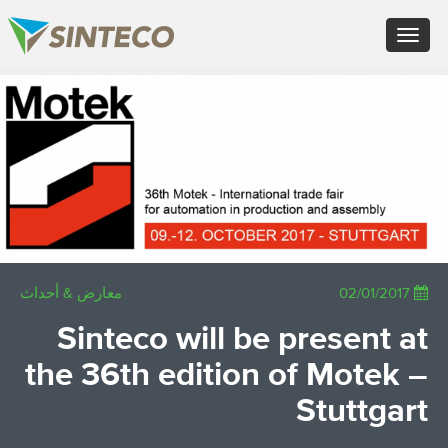
FR - Français
Toggle
DE - Deutsch
navigation
ES - Español
PT - Português (PT)
×
RU - Русский
PL - Język polski
JA - 日本語
ZH - 汉语
TR - Türkçe
AE - اللغة العربية
معارض & أحداث
02/01/2017
Sinteco will be present at
the 36th edition of Motek –
Stuttgart