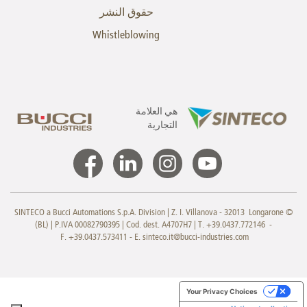
حقوق النشر
Whistleblowing
هي العلامة
التجارية
© SINTECO a Bucci Automations S.p.A. Division | Z. I. Villanova - 32013 Longarone
(BL) | P.IVA 00082790395 | Cod. dest. A4707H7 | T. +39.0437.772146 -
F. +39.0437.573411 - E.
sinteco.it@bucci-industries.com
Your Privacy Choices