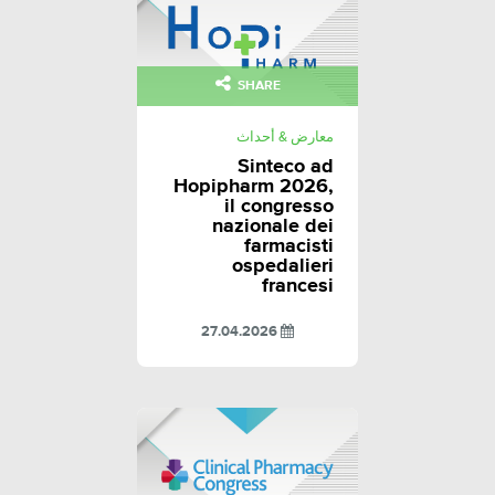
SHARE
معارض & أحداث
Sinteco ad
Hopipharm 2026,
il congresso
nazionale dei
farmacisti
ospedalieri
francesi
27.04.2026