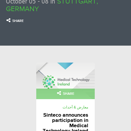
October 05 - 08 in
STUTTGART,
GERMANY
SHARE
SHARE
معارض & أحداث
Sinteco announces
participation in
Medical