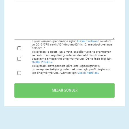
Kişisel verilerin işlenmesine ilişkin
Gizlilik Politikası
'i okudum
ve 2016/679 sayılı AB Yönetmeliği'nin 13. maddesi uyarınca
anladım. *
Tıklayarak, e-posta, SMS veya eşdeğer yollarla promosyon
ve reklam materyalleri gönderimi de dahil olmak üzere
pazarlama amaçlarına onay veriyorum. Daha fazla bilgi için
Gizlilik Politikası
.
Tıklayarak, ihtiyaçlarınıza göre size kişiselleştirilmiş
promosyonel iletişim göndermek amacıyla profil oluşturma
için onay veriyorum. Ayrıntılar için
Gizlilik Politikası
.
MESAJI GÖNDER