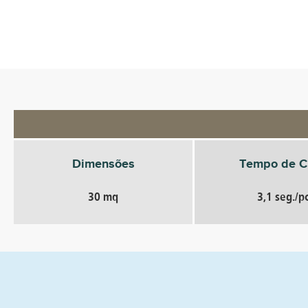
Dimensões
Tempo de C
30 mq
3,1 seg./p