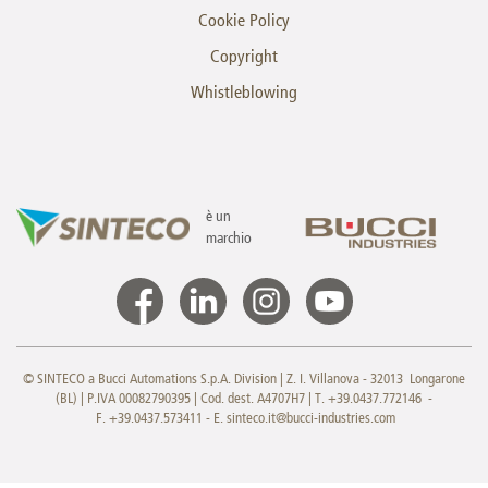
Cookie Policy
Copyright
Whistleblowing
è un
marchio
© SINTECO a Bucci Automations S.p.A. Division | Z. I. Villanova - 32013 Longarone
(BL) | P.IVA 00082790395 | Cod. dest. A4707H7 | T. +39.0437.772146 -
F. +39.0437.573411 - E.
sinteco.it@bucci-industries.com