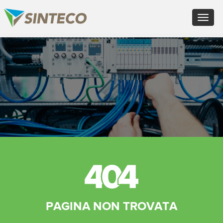
EN - English (UK)
Toggle
FR - Français
navigat
DE - Deutsch
ES - Español
×
PT - Português (PT)
RU - Русский
PL - Język polski
ZH - 汉语
JA - 日本語
TR - Türkçe
AE - اللغة العربية
PAGINA NON TROVATA