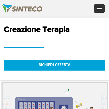
EN - English (UK)
Toggle
FR - Français
navigat
DE - Deutsch
ES - Español
×
PT - Português (PT)
Creazione Terapia
RU - Русский
PL - Język polski
ZH - 汉语
JA - 日本語
TR - Türkçe
AE - اللغة العربية
RICHIEDI OFFERTA