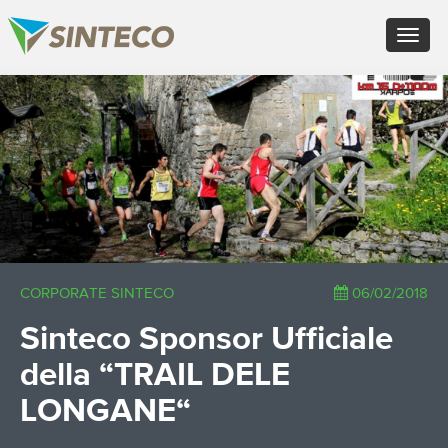
EN - English (UK)
Toggle
FR - Français
navigat
DE - Deutsch
ES - Español
×
PT - Português (PT)
RU - Русский
PL - Język polski
ZH - 汉语
JA - 日本語
TR - Türkçe
AE - اللغة العربية
CORPORATE SINTECO
06/02/2018
Sinteco Sponsor Ufficiale
della “TRAIL DELE
LONGANE“