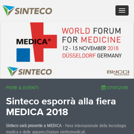
EN - English (UK)
Toggle
FR - Français
navigat
DE - Deutsch
ES - Español
×
PT - Português (PT)
RU - Русский
PL - Język polski
ZH - 汉语
JA - 日本語
TR - Türkçe
AE - اللغة العربية
FIERE & EVENTI
07/01/2018
Sinteco esporrà alla fiera
MEDICA 2018
Sinteco sarà presente a MEDICA
- Fiera internazionale della tecnologia
medica e delle apparecchiature elettromedicali.