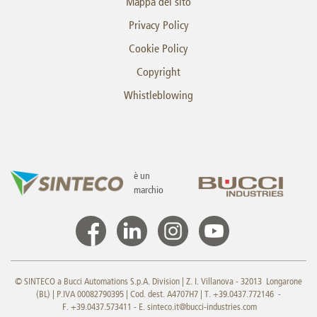
Mappa del sito
Privacy Policy
Cookie Policy
Copyright
Whistleblowing
è un
marchio
© SINTECO a Bucci Automations S.p.A. Division | Z. I. Villanova - 32013 Longarone
(BL) | P.IVA 00082790395 | Cod. dest. A4707H7 | T. +39.0437.772146 -
F. +39.0437.573411 - E.
sinteco.it@bucci-industries.com