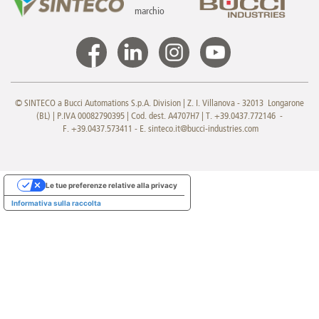
marchio
© SINTECO a Bucci Automations S.p.A. Division | Z. I. Villanova - 32013 Longarone
(BL) | P.IVA 00082790395 | Cod. dest. A4707H7 | T. +39.0437.772146 -
F. +39.0437.573411 - E.
sinteco.it@bucci-industries.com
Le tue preferenze relative alla privacy
Informativa sulla raccolta