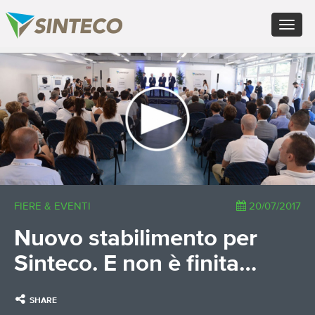
EN - English (UK)
Toggle
FR - Français
navigat
DE - Deutsch
ES - Español
×
PT - Português (PT)
RU - Русский
PL - Język polski
ZH - 汉语
JA - 日本語
TR - Türkçe
AE - اللغة العربية
FIERE & EVENTI
20/07/2017
Nuovo stabilimento per
Sinteco. E non è finita…
SHARE