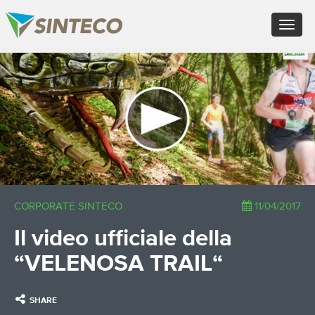
EN - English (UK)
Toggle
FR - Français
navigat
DE - Deutsch
ES - Español
×
PT - Português (PT)
RU - Русский
PL - Język polski
ZH - 汉语
JA - 日本語
TR - Türkçe
AE - اللغة العربية
CORPORATE SINTECO
11/04/2017
Il video ufficiale della
“VELENOSA TRAIL“
SHARE