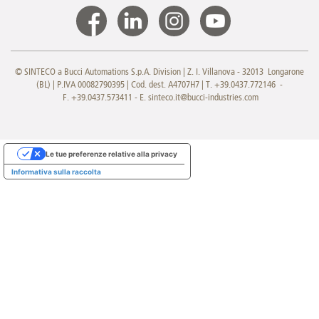
© SINTECO a Bucci Automations S.p.A. Division | Z. I. Villanova - 32013 Longarone
(BL) | P.IVA 00082790395 | Cod. dest. A4707H7 | T. +39.0437.772146 -
F. +39.0437.573411 - E.
sinteco.it@bucci-industries.com
Le tue preferenze relative alla privacy
Informativa sulla raccolta