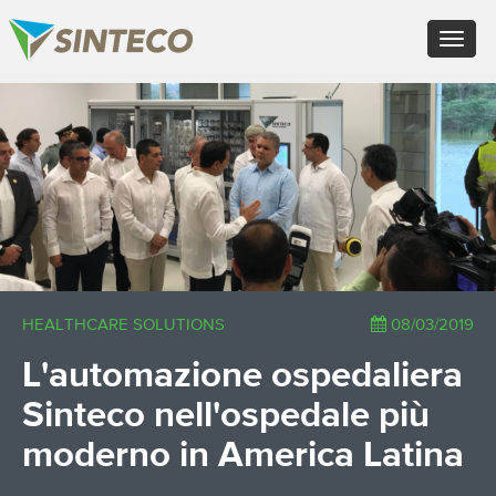
EN - English (UK)
Toggle
FR - Français
navigat
DE - Deutsch
ES - Español
×
PT - Português (PT)
RU - Русский
PL - Język polski
ZH - 汉语
JA - 日本語
TR - Türkçe
AE - اللغة العربية
HEALTHCARE SOLUTIONS
08/03/2019
L'automazione ospedaliera
Sinteco nell'ospedale più
moderno in America Latina