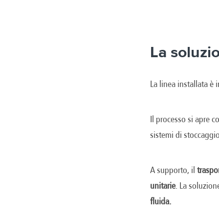
La soluzi
La linea installata 
Il processo si apre c
sistemi di stoccaggi
A supporto, il
traspo
unitarie
. La soluzion
fluida.