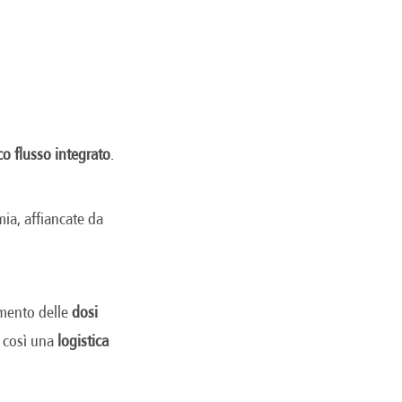
co flusso integrato
.
ia, affiancate da
amento delle
dosi
o così una
logistica