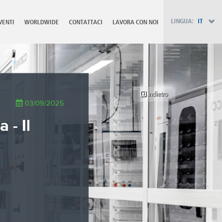
PT - Português (PT)
RU - Русский
LINGUA:
IT
VENTI
WORLDWIDE
CONTATTACI
LAVORA CON NOI
PL - Język polski
ZH - 汉语
JA - 日本語
TR - Türkçe
AE - اللغة العربية
indietro
03/09/2025
 - Il