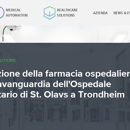
MEDICAL
HEALTHCARE
AZIENDA
NEWS & E
AUTOMATION
SOLUTIONS
×
UTIONS
one della farmacia ospedaliera
'avanguardia dell'Ospedale
tario di St. Olavs a Trondheim