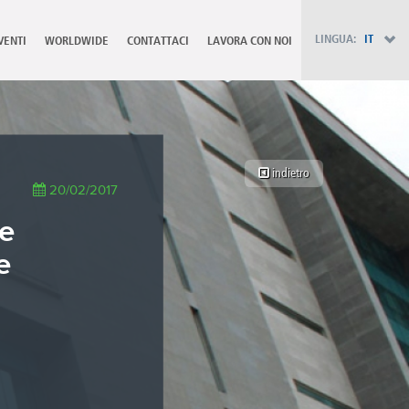
PT - Português (PT)
RU - Русский
LINGUA:
IT
VENTI
WORLDWIDE
CONTATTACI
LAVORA CON NOI
PL - Język polski
ZH - 汉语
JA - 日本語
TR - Türkçe
AE - اللغة العربية
indietro
20/02/2017
se
e