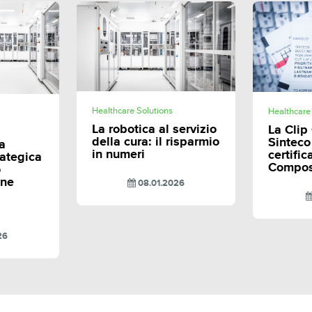
SHARE
E
Healthcare Solutions
Healthcare
La robotica al servizio
La Clip
della cura: il risparmio
Sinteco
a
in numeri
certifi
rategica
Compost
o
one
08.01.2026
26