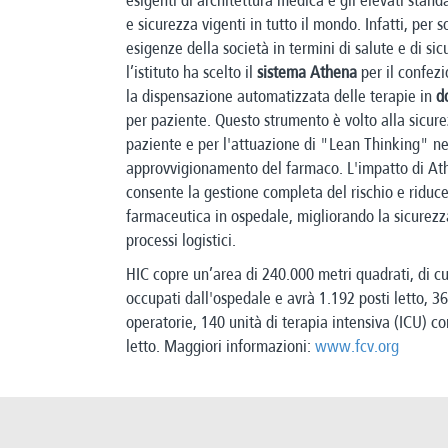
esigenti di architettura medica e gli elevati stand
e sicurezza vigenti in tutto il mondo. Infatti, per s
esigenze della società in termini di salute e di si
l’istituto ha scelto il
sistema Athena
per il confez
la dispensazione automatizzata delle terapie in
d
per paziente. Questo strumento è volto alla sicure
paziente e per l'attuazione di "Lean Thinking" ne
approvvigionamento del farmaco. L'impatto di At
consente la gestione completa del rischio e riduce
farmaceutica in ospedale, migliorando la sicurezz
processi logistici.
HIC copre un’area di 240.000 metri quadrati, di c
occupati dall'ospedale e avrà 1.192 posti letto, 36
operatorie, 140 unità di terapia intensiva (ICU) co
letto. Maggiori informazioni:
www.fcv.org