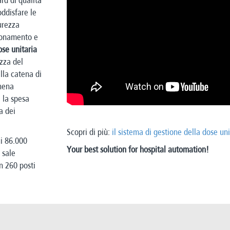
ard di qualità
oddisfare le
curezza
ionamento e
ose unitaria
zza del
lla catena di
hena
 la spesa
a dei
Scopri di più:
il sistema di gestione della dose uni
ui 86.000
Your best solution for hospital automation!
 sale
n 260 posti