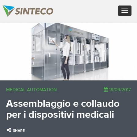
EN - English (UK)
Toggle
FR - Français
navigat
DE - Deutsch
ES - Español
×
PT - Português (PT)
RU - Русский
PL - Język polski
ZH - 汉语
JA - 日本語
TR - Türkçe
AE - اللغة العربية
MEDICAL AUTOMATION
19/09/2017
Assemblaggio e collaudo
per i dispositivi medicali
SHARE