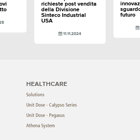
innovaz
ovi
richieste post vendita
sguardo
tto
della Divisione
futuro
Sinteco Industrial
USA
25
11.11.2024
HEALTHCARE
Solutions
Unit Dose - Calypso Series
Unit Dose - Pegasus
Athena System