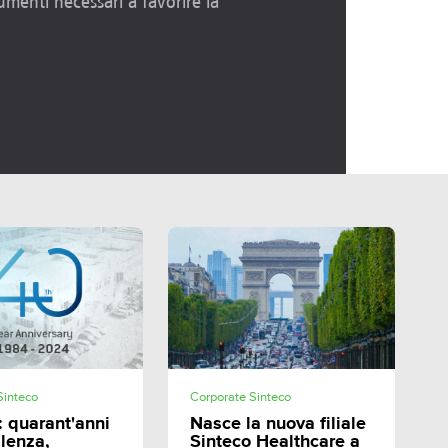
rumenti necessari a favorire la
SHARE
SHARE
Sinteco
Corporate Sinteco
: quarant'anni
Nasce la nuova filiale
llenza,
Sinteco Healthcare a