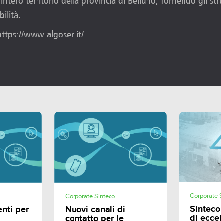
’intero territorio della provincia di Belluno, fornendo gli st
ilità.
 https://www.algoser.it/
E
SHARE
Corporate 
Corporate Sinteco
Sinteco
enti per
Nuovi canali di
di ecce
contatto per le