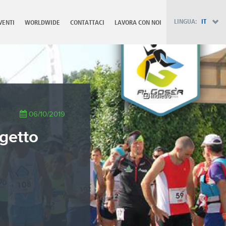
PT - Português (PT)
RU - Русский
LINGUA:
IT
VENTI
WORLDWIDE
CONTATTACI
LAVORA CON NOI
PL - Język polski
ZH - 汉语
JA - 日本語
TR - Türkçe
AE - اللغة العربية
indietro
06/10/2019
ogetto