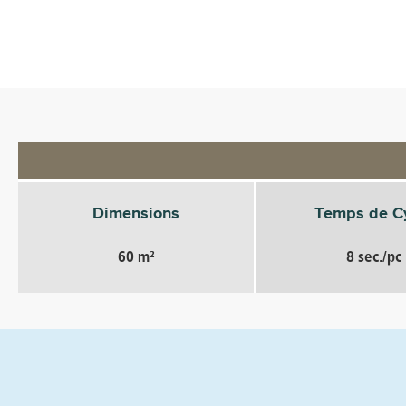
Dimensions
Temps de C
60 m²
8 sec./pc