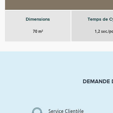
Dimensions
Temps de C
70 m²
1,2 sec./p
DEMANDE D
Service Clientèle