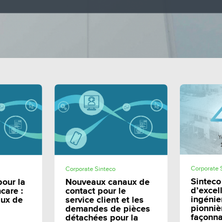
E
SHARE
Corporate 
Corporate Sinteco
Sinteco
pour la
Nouveaux canaux de
d’excel
care :
contact pour le
ingénie
aux de
service client et les
pionniè
demandes de pièces
façonna
détachées pour la