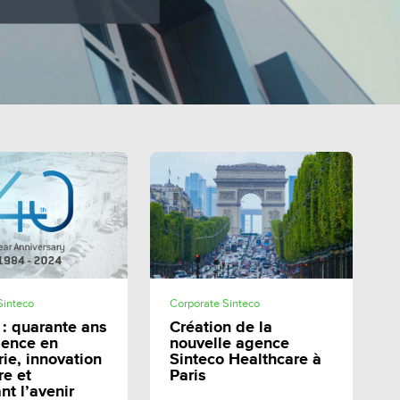
SHARE
SHARE
Sinteco
Corporate Sinteco
 : quarante ans
Création de la
lence en
nouvelle agence
rie, innovation
Sinteco Healthcare à
re et
Paris
nt l’avenir