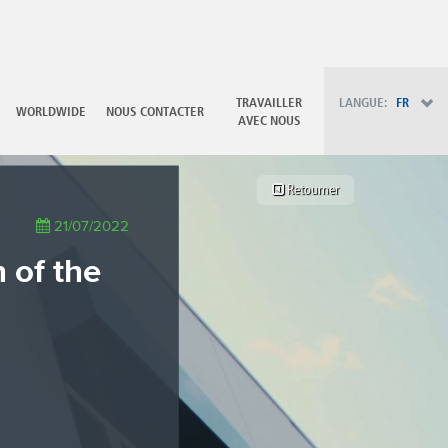
PT - Português (PT)
RU - Русский
PL - Język polski
ZH - 汉语
JA - 日本語
TRAVAILLER
LANGUE:
FR
WORLDWIDE
NOUS CONTACTER
TR - Türkçe
AVEC NOUS
AE - اللغة العربية
Retourner
21/07/2022
 of the