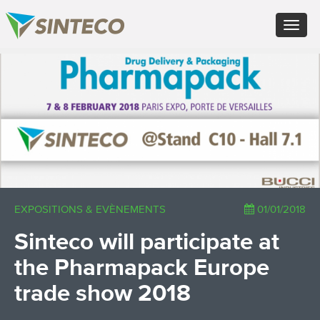
EN - English (UK)
Toggle
FR - Français
navigat
DE - Deutsch
ES - Español
×
PT - Português (PT)
RU - Русский
PL - Język polski
ZH - 汉语
JA - 日本語
TR - Türkçe
AE - اللغة العربية
EXPOSITIONS & EVÈNEMENTS
01/01/2018
Sinteco will participate at
the Pharmapack Europe
trade show 2018