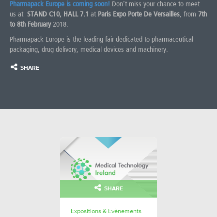
Pharmapack Europe is coming soon!
Don’t miss your chance to meet
us at
STAND C10, HALL 7.1
at
Paris Expo Porte De Versailles
, from
7th
to 8th February
2018.
Pharmapack Europe is the leading fair dedicated to pharmaceutical
packaging, drug delivery, medical devices and machinery.
SHARE
SHARE
Expositions & Evènements