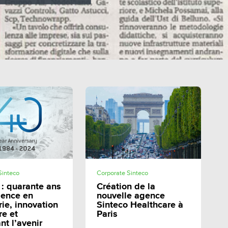
SHARE
SHARE
Sinteco
Corporate Sinteco
 : quarante ans
Création de la
lence en
nouvelle agence
rie, innovation
Sinteco Healthcare à
re et
Paris
nt l’avenir