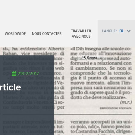
PT - Português (PT)
RU - Русский
PL - Język polski
ZH - 汉语
JA - 日本語
TRAVAILLER
LANGUE:
FR
WORLDWIDE
NOUS CONTACTER
TR - Türkçe
AVEC NOUS
AE - اللغة العربية
Retourner
21/02/2017
ticle