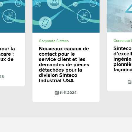
E
SHARE
Corporate 
Corporate Sinteco
Sinteco
pour la
Nouveaux canaux de
d’excel
care :
contact pour le
ingénie
aux de
service client et les
pionniè
demandes de pièces
façonna
détachées pour la
division Sinteco
25
Industrial USA
11.11.2024