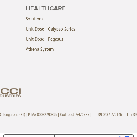
HEALTHCARE
Solutions
Unit Dose - Calypso Series
Unit Dose - Pegasus
Athena System
013 Longarone (BL) | P.IVA 00082790395 | Cod. dest. A4707H7 | T. +39.0437.772146 - F. +3