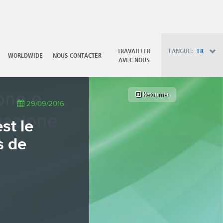
PT - Português (PT)
RU - Русский
PL - Język polski
ZH - 汉语
JA - 日本語
TRAVAILLER
LANGUE:
FR
WORLDWIDE
NOUS CONTACTER
TR - Türkçe
AVEC NOUS
AE - اللغة العربية
Retourner
29/09/2016
st le
s de