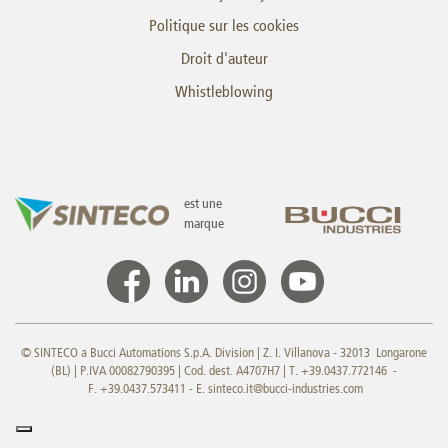
Politique sur les cookies
Droit d'auteur
Whistleblowing
est une
marque
© SINTECO a Bucci Automations S.p.A. Division | Z. I. Villanova - 32013 Longarone
(BL) | P.IVA 00082790395 | Cod. dest. A4707H7 | T. +39.0437.772146 -
F. +39.0437.573411 - E.
sinteco.it@bucci-industries.com