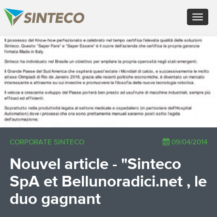
EN - English (UK)
Toggle
FR - Français
navigat
DE - Deutsch
ES - Español
×
PT - Português (PT)
RU - Русский
PL - Język polski
ZH - 汉语
JA - 日本語
TR - Türkçe
AE - اللغة العربية
CORPORATE SINTECO
09/04/2014
Nouvel article - "Sinteco
SpA et Bellunoradici.net , le
duo gagnant