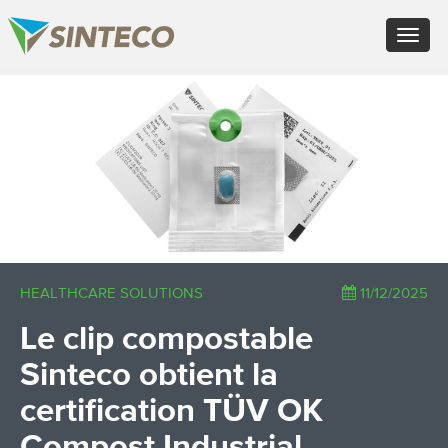
EN - English (UK)
Toggle
FR - Français
navigat
DE - Deutsch
ES - Español
×
PT - Português (PT)
RU - Русский
PL - Język polski
ZH - 汉语
JA - 日本語
TR - Türkçe
AE - اللغة العربية
HEALTHCARE SOLUTIONS
11/12/2025
Le clip compostable
Sinteco obtient la
certification TÜV OK
Compost Industrial