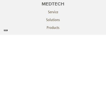
MEDTECH
Service
Solutions
Products
HEALTHCARE
Solutions
Unit Dose - Calypso Series
Unit Dose - Pegasus
Athena System
SINTECOROBOTICS.COM
Plan du site
Privacy Policy