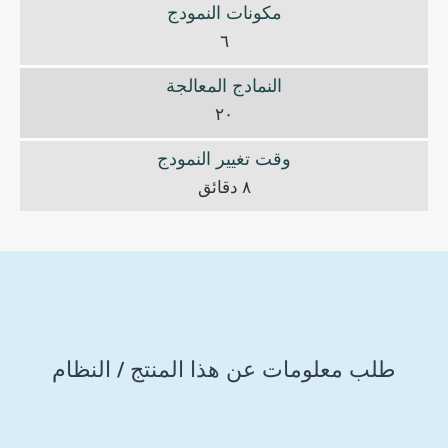
مكونات النمودج
٦
النمادج المعالجة
٢٠
وقت تغيير النمودج
٨ دقائق
طلب معلومات عن هذا المنتج / النظام