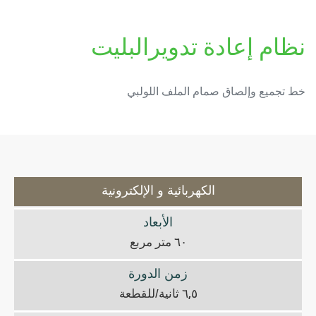
نظام إعادة تدويرالبليت
خط تجميع وإلصاق صمام الملف اللولبي
الكهربائية و الإلكترونية
الأبعاد
٦٠ متر مربع
زمن الدورة
٦,٥ ثانية/للقطعة