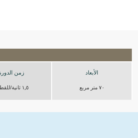
الأبعاد
زمن الدورة
٧٠ متر مربع
١,٥ ثانية/للقطعة