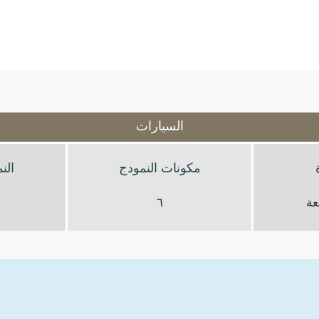
السيارات
مكونات النمودج
الن
٦