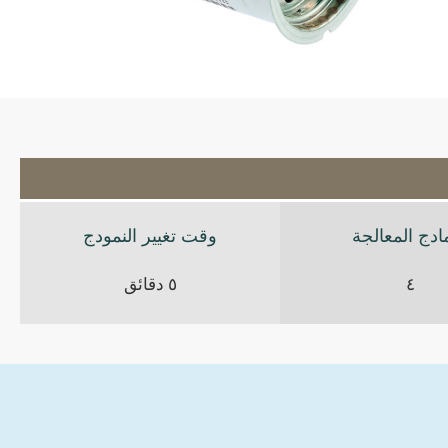
مادج المعالجة
وقت تغيير النمودج
٤
٥ دقائق